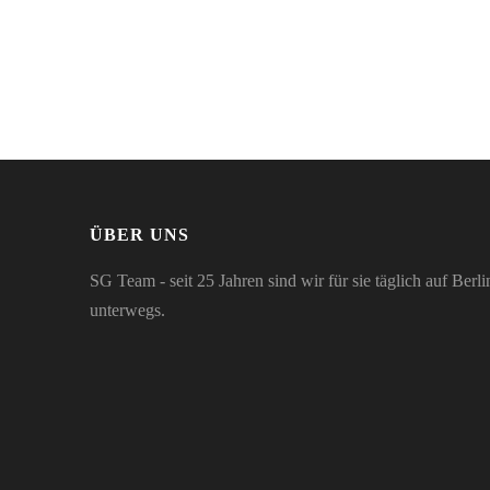
ÜBER UNS
SG Team - seit 25 Jahren sind wir für sie täglich auf Ber
unterwegs.