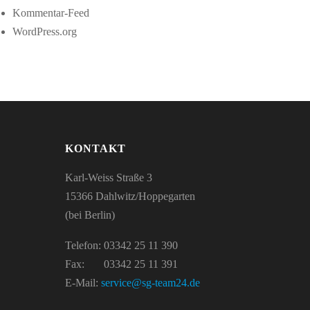
Kommentar-Feed
WordPress.org
KONTAKT
Karl-Weiss Straße 3
15366 Dahlwitz/Hoppegarten
(bei Berlin)
Telefon: 03342 25 11 390
Fax: 03342 25 11 391
E-Mail:
service@sg-team24.de